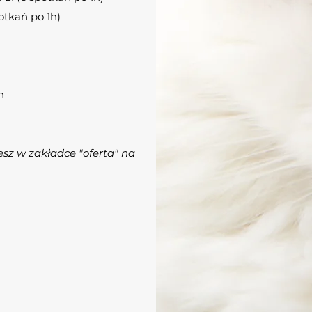
otkań po 1h)
h
esz w zakładce "oferta" na