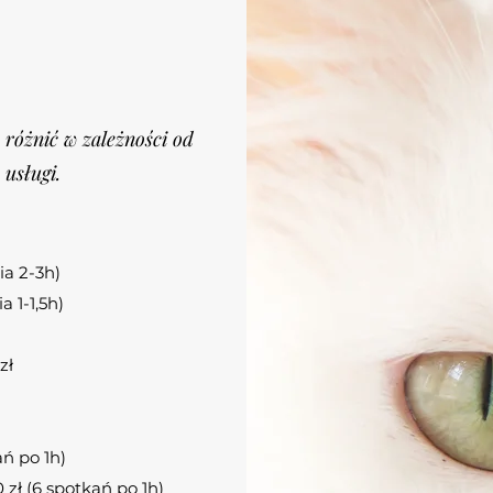
 różnić w zależności od
 usługi.
ia 2-3h)
a 1-1,5h)
zł
ń po 1h)
ł (6 spotkań po 1h)