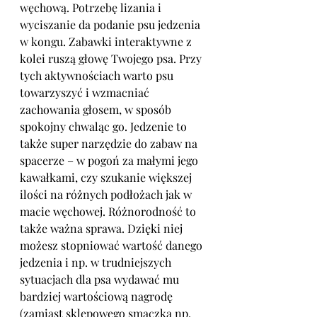
węchową. Potrzebę lizania i 
wyciszanie da podanie psu jedzenia 
w kongu. Zabawki interaktywne z 
kolei ruszą głowę Twojego psa. Przy 
tych aktywnościach warto psu 
towarzyszyć i wzmacniać 
zachowania głosem, w sposób 
spokojny chwaląc go. Jedzenie to 
także super narzędzie do zabaw na 
spacerze – w pogoń za małymi jego 
kawałkami, czy szukanie większej 
ilości na różnych podłożach jak w 
macie węchowej. Różnorodność to 
także ważna sprawa. Dzięki niej 
możesz stopniować wartość danego 
jedzenia i np. w trudniejszych 
sytuacjach dla psa wydawać mu 
bardziej wartościową nagrodę 
(zamiast sklepowego smaczka np. 