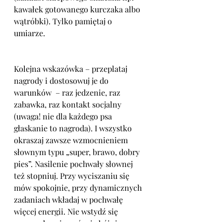
kawałek gotowanego kurczaka albo 
wątróbki). Tylko pamiętaj o 
umiarze.
Kolejna wskazówka – przeplataj 
nagrody i dostosowuj je do 
warunków  – raz jedzenie, raz 
zabawka, raz kontakt socjalny 
(uwaga! nie dla każdego psa 
głaskanie to nagroda). I wszystko 
okraszaj zawsze wzmocnieniem 
słownym typu „super, brawo, dobry 
pies”. Nasilenie pochwały słownej 
też stopniuj. Przy wyciszaniu się 
mów spokojnie, przy dynamicznych 
zadaniach wkładaj w pochwałę 
więcej energii. Nie wstydź się 