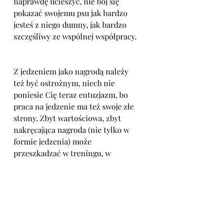
naprawdę ucieszyć, nie bój się 
pokazać swojemu psu jak bardzo 
jesteś z niego dumny, jak bardzo 
szczęśliwy ze wspólnej współpracy.
Z jedzeniem jako nagrodą należy 
też być ostrożnym, niech nie 
poniesie Cię teraz entuzjazm, bo 
praca na jedzenie ma też swoje złe 
strony. Zbyt wartościowa, zbyt 
nakręcająca nagroda (nie tylko w 
formie jedzenia) może 
przeszkadzać w treningu, w 
skupieniu się psa na nauce, czy 
wykonywanym zdaniu. Z kolei u 
psów nieufnych i lękliwych może 
generować wewnętrzny konflikt – 
chęć zjedzenia (w końcu to tak 