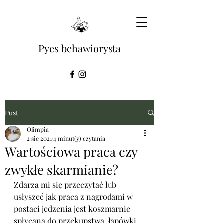
Pyes behawiorysta
Post
Olimpia
2 sie 2021
4 minut(y) czytania
Wartościowa praca czy
zwykłe skarmianie?
Zdarza mi się przeczytać lub 
usłyszeć jak praca z nagrodami w 
postaci jedzenia jest koszmarnie 
spłycana do przekupstwa, łapówki, 