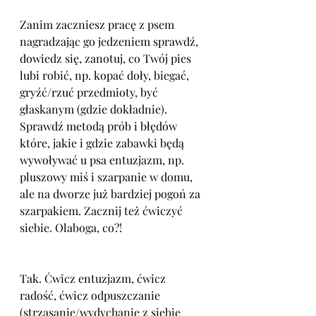
Zanim zaczniesz pracę z psem 
nagradzając go jedzeniem sprawdź, 
dowiedz się, zanotuj, co Twój pies 
lubi robić, np. kopać doły, biegać, 
gryźć/rzuć przedmioty, być 
głaskanym (gdzie dokładnie). 
Sprawdź metodą prób i błędów 
które, jakie i gdzie zabawki będą 
wywoływać u psa entuzjazm, np. 
pluszowy miś i szarpanie w domu, 
ale na dworze już bardziej pogoń za 
szarpakiem. Zacznij też ćwiczyć 
siebie. Olaboga, co?! 
Tak. Ćwicz entuzjazm, ćwicz 
radość, ćwicz odpuszczanie 
(strząsanie/wydychanie z siebie 