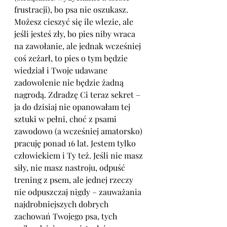
frustracji), bo psa nie oszukasz. 
Możesz cieszyć się ile wlezie, ale 
jeśli jesteś zły, bo pies niby wraca 
na zawołanie, ale jednak wcześniej 
coś zeżarł, to pies o tym będzie 
wiedział i Twoje udawane 
zadowolenie nie będzie żadną 
nagrodą. Zdradzę Ci teraz sekret – 
ja do dzisiaj nie opanowałam tej 
sztuki w pełni, choć z psami 
zawodowo (a wcześniej amatorsko) 
pracuję ponad 16 lat. Jestem tylko 
człowiekiem i Ty też. Jeśli nie masz 
siły, nie masz nastroju, odpuść 
trening z psem, ale jednej rzeczy 
nie odpuszczaj nigdy – zauważania 
najdrobniejszych dobrych 
zachowań Twojego psa, tych 