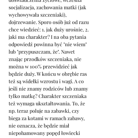
socjalizacja, zachowania matki (jak 
wychowywała szczeniaki), 
dojrzewanie. Sporo osób już od razu 
chce wiedzieć: 1. jak duży urośnie, 2. 
jaki ma charakter? I na oba pytania 
odpowiedź powinna być "nie wiem" 
lub "przypuszczam, że". Nawet 
znając przodków szczeniaka, nie 
można w 100% przewidzieć jak 
będzie duży. W końcu w obrębie ras 
też są widełki wzrostu i wagi. A co 
jeśli nie znamy rodziców lub znamy 
tylko matkę? Charakter szczeniaka 
też wymaga ukształtowania. To, że 
np. teraz poluje na zabawki, czy 
biega za kotami w ramach zabawy, 
nie oznacza, że będzie miał 
niepohamowany popęd łowiecki 