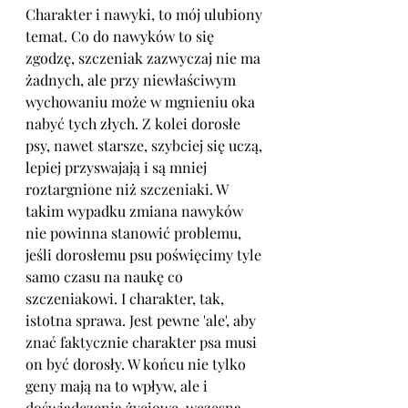
Charakter i nawyki, to mój ulubiony 
temat. Co do nawyków to się 
zgodzę, szczeniak zazwyczaj nie ma 
żadnych, ale przy niewłaściwym 
wychowaniu może w mgnieniu oka 
nabyć tych złych. Z kolei dorosłe 
psy, nawet starsze, szybciej się uczą, 
lepiej przyswajają i są mniej 
roztargnione niż szczeniaki. W 
takim wypadku zmiana nawyków 
nie powinna stanowić problemu, 
jeśli dorosłemu psu poświęcimy tyle 
samo czasu na naukę co 
szczeniakowi. I charakter, tak, 
istotna sprawa. Jest pewne 'ale', aby 
znać faktycznie charakter psa musi 
on być dorosły. W końcu nie tylko 
geny mają na to wpływ, ale i 
doświadczenia życiowe, wczesna 