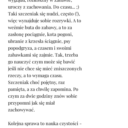
uroczy z zachowania. Do czasu... ;) 
Taki szczeniak się nudzi, często (!), 
więc wynajduje sobie rozrywki. A to 
weźmie buta do zabawy, a to za 
zasłonę pociągnie, kota pogoni, 
ubranie z krzesła ściągnie, psy 
popodgryza, a czasem i swoimi 
zabawkami się zajmie. Tak, trzeba 
go nauczyć czym może się bawić 
jeśli nie chce się mieć zniszczonych 
rzeczy, a to wymaga czasu. 
Szczeniak choć pojętny, raz 
pamięta, a za chwilę zapomina. Po 
czym za dwie godziny znów sobie 
przypomni jak się miał 
zachowywać. 
Kolejna sprawa to nauka czystości - 