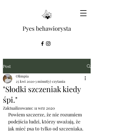
Pyes behawiorysta
Post
Olimpia
25 kwi 2020
3 minut(y) czytania
"Słodki szczeniak kiedy
śpi."
Zaktualizowano:
11 wrz 2020
Powiem szczerze, że nie rozumiem 
podejścia ludzi, którzy uważają, że 
jak mieć psa to tylko od szczeniaka. 