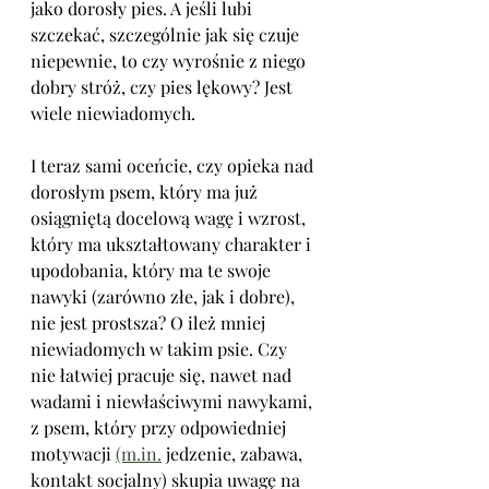
jako dorosły pies. A jeśli lubi 
szczekać, szczególnie jak się czuje 
niepewnie, to czy wyrośnie z niego 
dobry stróż, czy pies lękowy? Jest 
wiele niewiadomych.
I teraz sami oceńcie, czy opieka nad 
dorosłym psem, który ma już 
osiągniętą docelową wagę i wzrost, 
który ma ukształtowany charakter i 
upodobania, który ma te swoje 
nawyki (zarówno złe, jak i dobre), 
nie jest prostsza? O ileż mniej 
niewiadomych w takim psie. Czy 
nie łatwiej pracuje się, nawet nad 
wadami i niewłaściwymi nawykami, 
z psem, który przy odpowiedniej 
motywacji 
(m.in.
 jedzenie, zabawa, 
kontakt socjalny) skupia uwagę na 