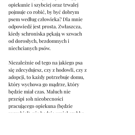
opiekunie i szybciej oraz trwalej 
pojmuje co robić, by być dobrym 
psem według człowieka? Dla mnie 
odpowiedź jest prosta. Zwłaszcza, 
kiedy schroniska pękają w szwach 
od dorosłych, bezdomnych i 
niechcianych psów.
Niezależnie od tego na jakiego psa 
się zdecydujesz, czy z hodowli, czy z 
adopcji, to każdy potrzebuje domu, 
który wychowa go mądrze, który 
będzie miał czas. Maluch nie 
prześpi 10h nieobecności 
pracującego opiekuna (będzie 
rozrabiał), nie będzie umiał szybko 
załatwiać potrzeb fizjologicznych 
na zewnątrz (będzie sikał w domu), 
nie położy się grzecznie obok kiedy 