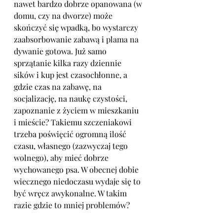
nawet bardzo dobrze opanowana (w 
domu, czy na dworze) może 
skończyć się wpadką, bo wystarczy 
zaabsorbowanie zabawą i plama na 
dywanie gotowa. Już samo 
sprzątanie kilka razy dziennie 
sików i kup jest czasochłonne, a 
gdzie czas na zabawę, na 
socjalizację, na naukę czystości, 
zapoznanie z życiem w mieszkaniu 
i mieście? Takiemu szczeniakowi 
trzeba poświęcić ogromną ilość 
czasu, własnego (zazwyczaj tego 
wolnego), aby mieć dobrze 
wychowanego psa. W obecnej dobie 
wiecznego niedoczasu wydaje się to 
być wręcz awykonalne. W takim 
razie gdzie to mniej problemów?